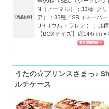
全99種（SEC（シークレ
N（ノーマル）：33種+クリ
ア）：33種／SR（スーパー
【商品仕様】
UR（ウルトラレア）：11種
【BOXサイズ】縦144mm × 
うたの☆プリンスさまっ♪ Shini
ルチケース