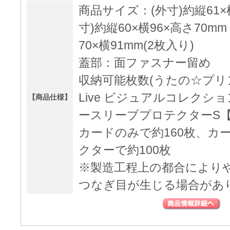
商品サイズ：(外寸)約縦61×横9
寸)約縦60×横96×高さ70m
70×横91mm(2枚入り)
蓋部：面ファスナー留め
収納可能枚数(うたの☆プリンス
Live ビジュアルコレク
【商品仕様】
ースリーブプロテクターS【B
カードのみで約160枚、カ
クターで約100枚
※製造工程上の都合により
つなぎ目が生じる場合があ