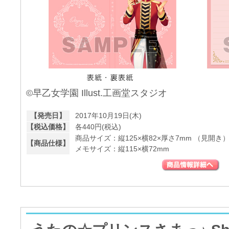
©早乙女学園 Illust.工画堂スタジオ
【発売日】
2017年10月19日(木)
【税込価格】
各440円(税込)
商品サイズ：縦125×横82×厚さ7mm （見開き）縦
【商品仕様】
メモサイズ：縦115×横72mm