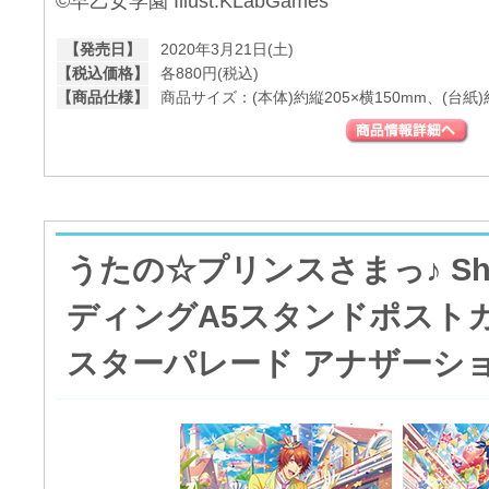
©早乙女学園 Illust.KLabGames
【発売日】
2020年3月21日(土)
【税込価格】
各880円(税込)
【商品仕様】
商品サイズ：(本体)約縦205×横150mm、(台紙)約
うたの☆プリンスさまっ♪ Shini
ディングA5スタンドポスト
スターパレード アナザーショッ