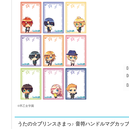
【
【
【
©早乙女学園
うたの☆プリンスさまっ♪ 音符ハンドルマグカップ