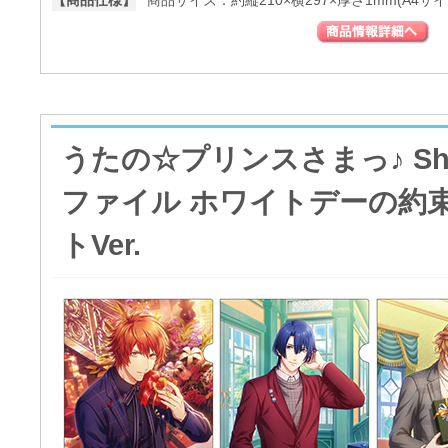
【商品仕様】
商品サイズ：約縦210×横297×厚さ1mm(A4サイ
うたの☆プリンスさまっ♪ Shini
ファイル ホワイトデーの約
トVer.