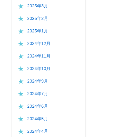
2025年3月
2025年2月
2025年1月
2024年12月
2024年11月
2024年10月
2024年9月
2024年7月
2024年6月
2024年5月
2024年4月