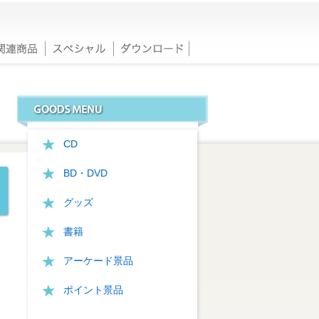
CD
BD・DVD
グッズ
書籍
アーケード景品
ポイント景品