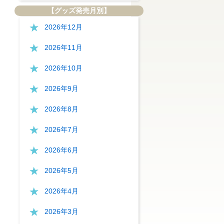
【グッズ発売月別】
2026年12月
2026年11月
2026年10月
2026年9月
2026年8月
2026年7月
2026年6月
2026年5月
2026年4月
2026年3月