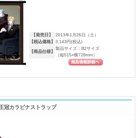
【発売日】
2013年1月26日（土）
【税込価格】
3,143円(税込)
製品サイズ：B2サイズ
【商品仕様】
（縦515×横728mm）
 王冠カラビナストラップ