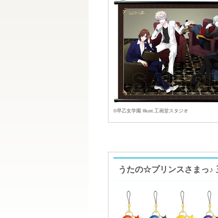
©早乙女学園 Illust.工画堂スタジオ
うたの☆プリンスさまっ♪