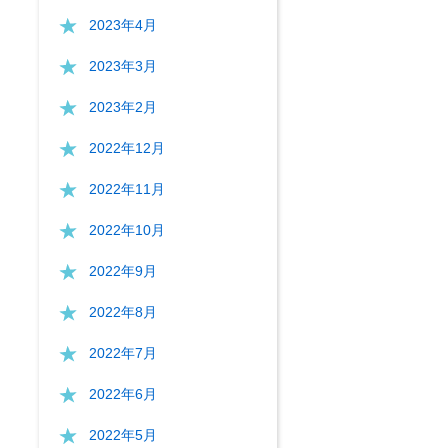
2023年4月
2023年3月
2023年2月
2022年12月
2022年11月
2022年10月
2022年9月
2022年8月
2022年7月
2022年6月
2022年5月