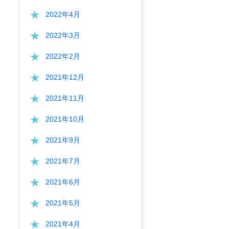
2022年4月
2022年3月
2022年2月
2021年12月
2021年11月
2021年10月
2021年9月
2021年7月
2021年6月
2021年5月
2021年4月