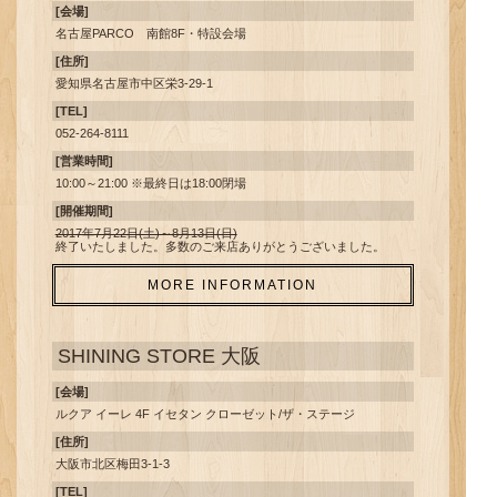
[会場]
ん、ペンギン」がSHINING STORE原宿にやってきます♪
名古屋PARCO 南館8F・特設会場
『
SHOPGUIDE
』SHINING STORE 原宿 9月21日（木）～24（日）
のご入場方法について
[住所]
愛知県名古屋市中区栄3-29-1
2017.09.11
『
TOPICS
』『うたの☆プリンスさまっ♪ 7th Special Anniversary』
[TEL]
グッズの販売が決定
052-264-8111
2017.08.25
[営業時間]
『
ITEM
』商品情報 第7弾公開！
10:00～21:00 ※最終日は18:00閉場
2017.08.23
[開催期間]
『
SHOPGUIDE
』SHINING STORE 大阪 「8月22日（火）～29日
2017年7月22日(土)～8月13日(日)
（火）のご入場方法について」を更新いたしました
終了いたしました。多数のご来店ありがとうございました。
2017.08.18
MORE INFORMATION
『
ITEM
』商品情報 第6弾公開！
『
TOPICS
』SHINING STORE大阪 販売価格の誤りに関するお詫
び
『
SHOPGUIDE
』SHINING STORE 大阪 「8月21日（月）～25日
SHINING STORE 大阪
（金）のご入場方法について」を更新いたしました
2017.08.10
[会場]
『
TOPICS
』アクリルキーホルダー 発売日延期のお知らせとお詫び
ルクア イーレ 4F イセタン クローゼット/ザ・ステージ
『
SHOPGUIDE
』SHINING STORE 大阪 「8月16日（水）～20日
[住所]
（日）のご入場方法について」「お買物についてのお願い」を更新い
大阪市北区梅田3-1-3
たしました
[TEL]
2017.08.08