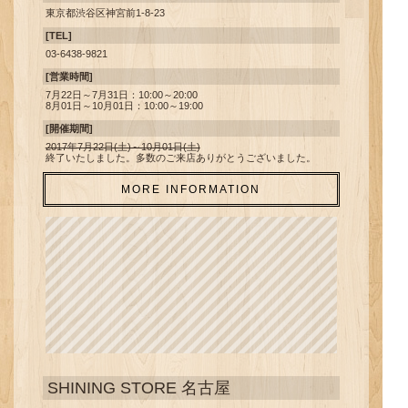
横浜・アニメイト大阪日本橋 販売商品・物販特典・展示情報公開！
東京都渋谷区神宮前1-8-23
2017.12.04
[TEL]
『
TOPICS
』｢PRINCE CAT IMAGE FROZEN BAR｣の2次通販が決
03-6438-9821
定！
[営業時間]
2017.12.01
7月22日～7月31日：10:00～20:00
『
SHOPGUIDE
』SHINING STORE in アニメイト広島・アニメイト
8月01日～10月01日：10:00～19:00
京都 販売商品・物販特典・展示情報公開！
[開催期間]
2017.11.06
2017年7月22日(土)～10月01日(土)
『
SHOPGUIDE
』SHINING STORE in アニメイト小倉・アニメイト
終了いたしました。多数のご来店ありがとうございました。
宇都宮・アニメイト豊橋 展示情報公開！
MORE INFORMATION
2017.11.02
『
SHOPGUIDE
』SHINING STORE in アニメイト小倉・アニメイト
宇都宮・アニメイト豊橋 販売商品・物販特典公開！
2017.10.02
『
SHOPGUIDE
』SHINING STORE in アニメイト高崎・アニメイト
静岡・アニメイト姫路 販売商品・物販特典・展示情報公開！
2017.10.01
うたの☆プリンスさまっ♪SHINING STOREは本年の営業を終了いた
しました
2017.09.28
『
TOPICS
』SHINING STORE出張版開催決定
SHINING STORE 名古屋
2017.09.15
『
TOPICS
』マスコットキャラクターズの「おんぷくん、ピヨちゃ