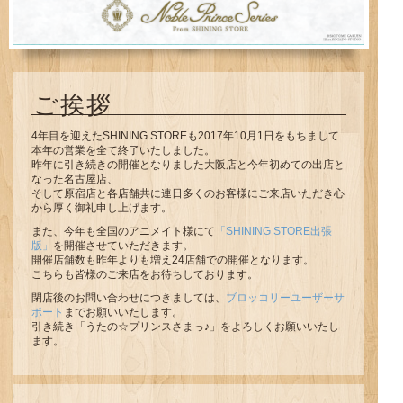
ご挨拶
4年目を迎えたSHINING STOREも2017年10月1日をもちまして
本年の営業を全て終了いたしました。
昨年に引き続きの開催となりました大阪店と今年初めての出店と
なった名古屋店、
そして原宿店と各店舗共に連日多くのお客様にご来店いただき心
から厚く御礼申し上げます。
また、今年も全国のアニメイト様にて
「SHINING STORE出張
版」
を開催させていただきます。
開催店舗数も昨年よりも増え24店舗での開催となります。
こちらも皆様のご来店をお待ちしております。
閉店後のお問い合わせにつきましては、
ブロッコリーユーザーサ
ポート
までお願いいたします。
引き続き「うたの☆プリンスさまっ♪」をよろしくお願いいたし
ます。