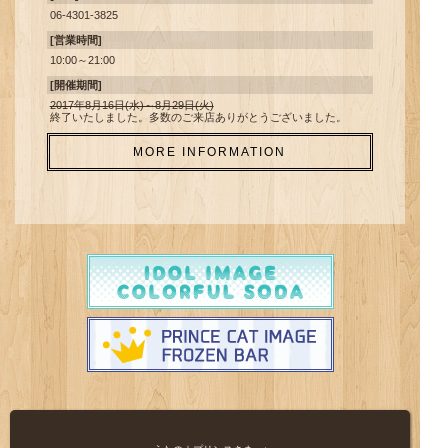
06-4301-3825
『
TOPICS
』SHINING STORE名古屋「ピヨちゃん」の登壇場所が
変更になりました
[営業時間]
2017.08.04
10:00～21:00
『
ITEM
』商品情報 第5弾公開！
[開催期間]
2017.08.03
2017年8月16日(水)～8月29日(火)
終了いたしました。多数のご来店ありがとうございました。
『
TOPICS
』「ピヨちゃん」がSHINING STORE名古屋にやってき
ます♪
MORE INFORMATION
2017.08.02
『
SHOPGUIDE
』SHINING STORE 原宿 整理券配布情報更新！
『
SHOPGUIDE
』SHINING STORE 大阪 整理券配布情報公開！
2017.07.31
『
TOPICS
』｢IDOL IMAGE COLORFUL SODA｣｢PRINCE CAT
IMAGE FROZEN BAR｣アレルギー成分の表示漏れについてのお詫び
とお知らせ
2017.07.28
『
ITEM
』商品情報 第4弾・大阪取扱商品情報公開！
2017.07.27
『
SHOPGUIDE
』SHINING STORE 原宿 事前抽選・整理券配布情報
更新！
『
SHOPGUIDE
』SHINING STORE 名古屋ご入場方法更新！
2017.07.26
『
SHOPGUIDE
』SHINING STORE 原宿 事前抽選スケジュール第3