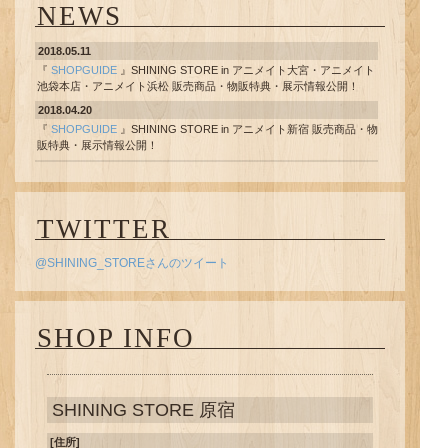
NEWS
2018.05.11
『
SHOPGUIDE
』SHINING STORE in アニメイト大宮・アニメイト
池袋本店・アニメイト浜松 販売商品・物販特典・展示情報公開！
2018.04.20
『
SHOPGUIDE
』SHINING STORE in アニメイト新宿 販売商品・物
販特典・展示情報公開！
2018.04.06
『
SHOPGUIDE
』SHINING STORE in アニメイト天王寺・アニメイ
ト仙台 販売商品・物販特典・展示情報公開！
TWITTER
2018.03.23
『
SHOPGUIDE
』SHINING STORE in アニメイト札幌 販売商品・物
@SHINING_STOREさんのツイート
販特典・展示情報公開！
2018.03.02
『
SHOPGUIDE
』SHINING STORE in アニメイト金沢・アニメイト
渋谷・アニメイト名古屋 販売商品・物販特典・展示情報公開！
SHOP INFO
2018.02.02
『
SHOPGUIDE
』SHINING STORE in アニメイト新潟・アニメイト
福岡天神・アニメイトAKIBAガールズステーション 販売商品・物販
特典・展示情報公開！
SHINING STORE 原宿
2018.01.12
『
SHOPGUIDE
』SHINING STORE in アニメイト長野・アニメイト
[住所]