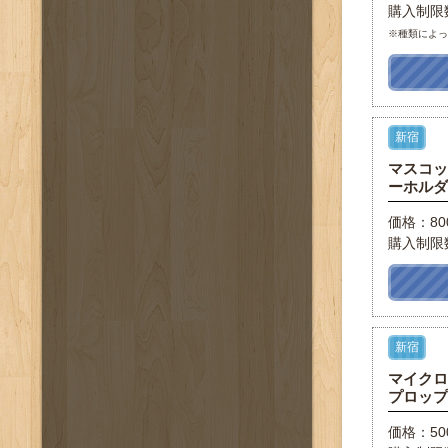
購入制限
※種類によ
新宿
マスコッ
ーホルダー 
価格：8
購入制限
新宿
マイクロ
プロップ
価格：50