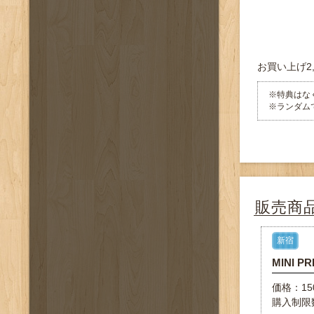
お買い上げ2
※特典はな
※ランダム
販売商
新宿
MINI PR
価格：15
購入制限