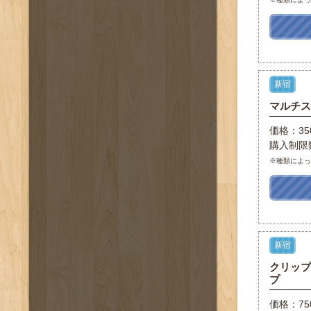
新宿
マルチ
価格：35
購入制限
※種類によ
新宿
クリッ
プ
価格：7