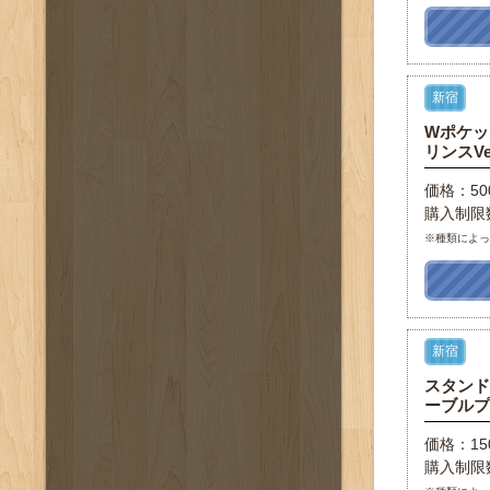
新宿
Wポケッ
リンスVe
価格：5
購入制限
※種類によ
新宿
スタンド
ーブルプリ
価格：15
購入制限