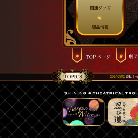
20140502
劇団シ