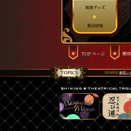
20140502
劇団シ