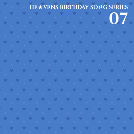
HE★VENS
BIRTHDAY SONG SERIES
07