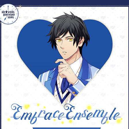
アーティスト：皇 綺羅（C
作詞：織田あすか（Element
yamato
kira
作曲：藤永龍太郎（Element
LOADING
編曲：岩橋星実（Elements
各配信サイトにて配
わ
久
DOWNLOAD NOW!
VIEW MORE