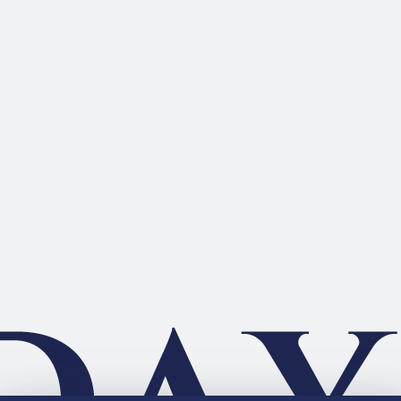
LINEで送る
つぶやく
うたの☆プリンスさまっ♪
Official Site
HE★VENS Official Site
HE★VENS BIRTHDAY SONG
eiji
shion
Embrace 
HE★VENS Official Blog