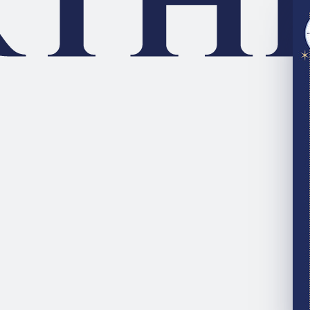
nagi
と
永