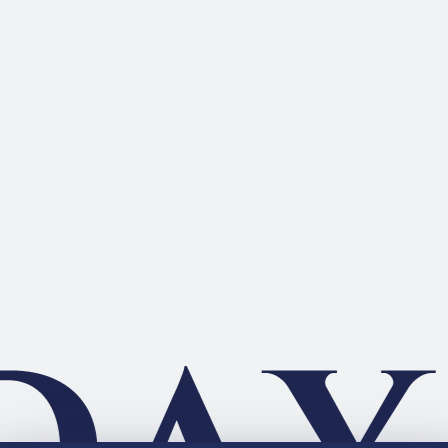
LINEで送る
つぶやく
うたの☆プリンスさまっ♪
Official Site
HE★VENS Official Site
eiji
shion
HE★VENS BIRTHDAY SONG
幾千のEvi
HE★VENS Official Blog