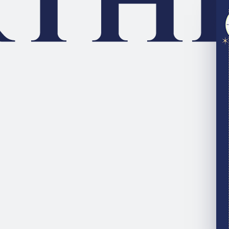
nagi
と
永