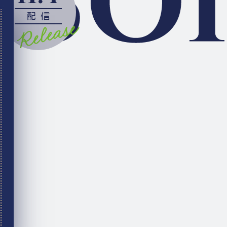
配信
（CV.山下大輝）
ments Garden）
信中！
!