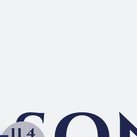
van
 SERIES 03
dence
11.4