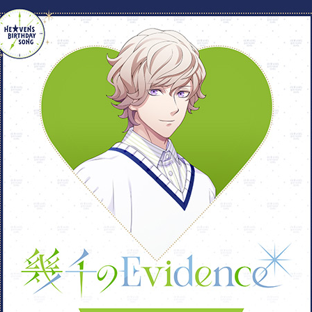
アーティスト：天草シオン
作詞：Spirit Garden
yamato
kira
LOADING
作編曲：Seonoo Kim（Ele
各配信サイトにて配
わ
久
DOWNLOAD NOW!
VIEW MORE