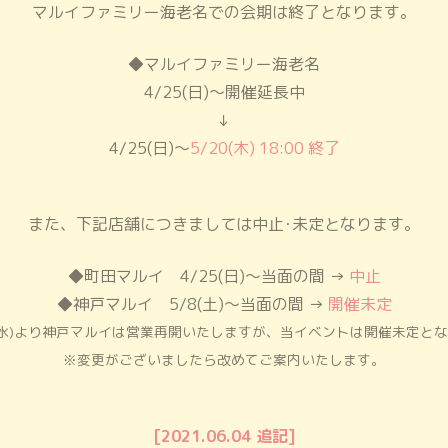
マルイファミリー海老名での会期は終了となります。
◆マルイファミリー海老名
4/25(日)～開催延長中
↓
4/25(日)～
5/20(木) 18:00 終了
また、下記店舗につきましては中止･未定となります。
くりくり の おめめ。もこもこ の 
個性ゆたかで音楽がだいすきなネコ
◆町田マルイ 4/25(日)～当面の間 →
中止
どうやらネコたちはあなたとともだ
◆神戸マルイ 5/8(土)～当面の間 →
開催未定
いるようです。
2(水)より神戸マルイは営業再開いたしますが、
当イベントは開催未定とな
※変更がございましたら改めてご案内いたします。
ただ今プリンスキャット特設サイト
あたらしいともだちのお話を公開中
ぜひプリンスキャットの世界を
のぞ
[2021.06.04 追記]