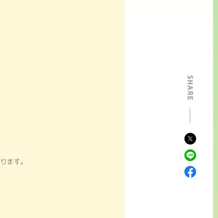
おてて。
ふわふわ の しっぽ。
。
ちに
なりたがって
ります。
では
！
いてみてください。