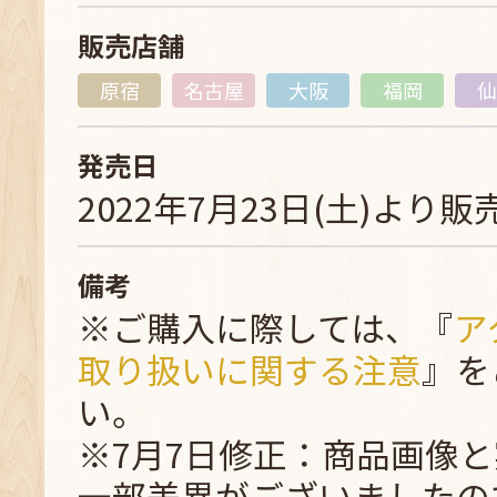
販売店舗
原宿
名古屋
大阪
福岡
仙
発売日
2022年7月23日(土)より販
備考
※ご購入に際しては、『
ア
取り扱いに関する注意
』を
い。
※7月7日修正：商品画像
一部差異がございましたの