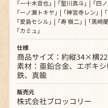
｢一十木音也｣
｢聖川真斗｣
｢四ノ
｢一ノ瀬トキヤ｣
｢神宮寺レン｣
｢愛島セシル｣
｢寿 嶺二｣
｢黒崎蘭
｢カミュ｣
仕様
商品サイズ：約縦34×横2
素材：亜鉛合金、エポキシ
鉄、真鍮
販売元
株式会社ブロッコリー