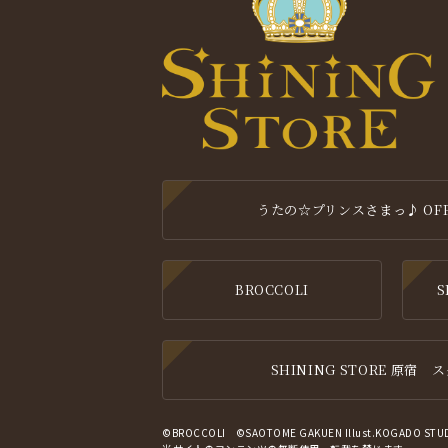
うたの☆プリンスさまっ♪ OFFIC
BROCCOLI
S
SHINING STORE 原宿
©BROCCOLI
©SAOTOME GAKUEN Illust.KOGADO STUD