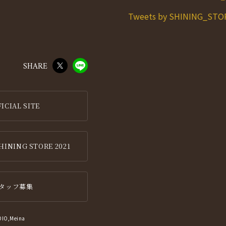
Tweets by SHINING_STO
SHARE
IAL SITE
HINING STORE 2021
 スタッフ募集
IO,Meina