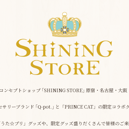
コンセプトショップ
｢
SHINING STORE
｣
原宿・名古屋・大阪
セサリーブランド
｢
-pot.｣ と「PRINCE CAT」の
限定コラボ
Q
「うた☆プリ」グッズや、
限定グッズ盛りだくさんで
皆様のご来