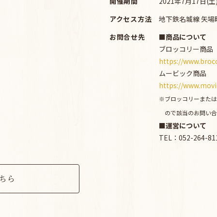
開催期間
2021年7月17日(
アクセス
方法
地下鉄名城線 矢場
お問合せ先
■商品について
ブロッコリー商品
https://www.brocc
ムービック商品
https://www.movi
※ブロッコリーまたは
ので該当のお問い合
■運営について
TEL：052-264-81
ちら