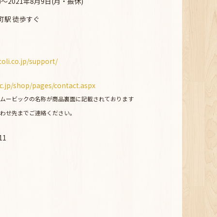
土)～2021年8月9日(月・振休)
町駅 徒歩すぐ
oli.co.jp/support/
c.jp/shop/pages/contact.aspx
ムービックの名称が商品裏面に記載されております
わせ先までご連絡ください。
11