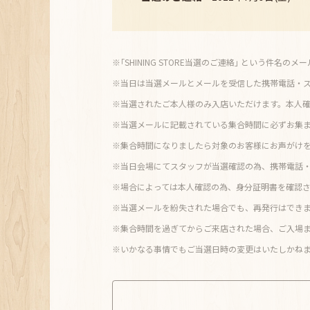
※｢SHINING STORE当選のご連絡｣ という件名の
※当日は当選メールとメールを受信した携帯電話・
※当選されたご本人様のみ入店いただけます。本人
※当選メールに記載されている集合時間に必ずお集
※集合時間になりましたら対象のお客様にお声がけ
※当日会場にてスタッフが当選確認の為、携帯電話
※場合によっては本人確認の為、身分証明書を確認
※当選メールを紛失された場合でも、再発行はでき
※集合時間を過ぎてからご来店された場合、ご入場
※いかなる事情でもご当選日時の変更はいたしかね