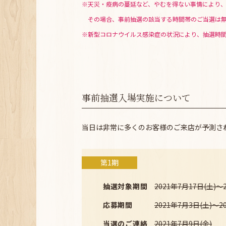
※天災・疫病の蔓延など、やむを得ない事情により
その場合、事前抽選の該当する時間帯のご当選は
※新型コロナウイルス感染症の状況により、抽選時
事前抽選入場実施について
当日は非常に多くのお客様のご来店が予測さ
第1期
抽選対象期間
2021年7月17日(土)～
応募期間
2021年7月3日(土)～20
当選のご連絡
2021年7月9日(金)