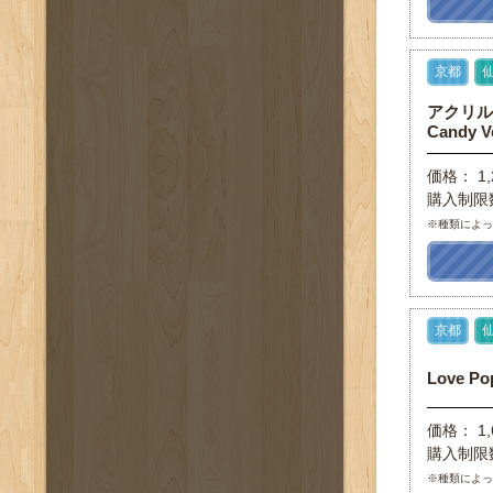
京都
アクリルキ
Candy V
価格： 1,
購入制限
※種類によ
京都
Love P
価格： 1,
購入制限
※種類によ