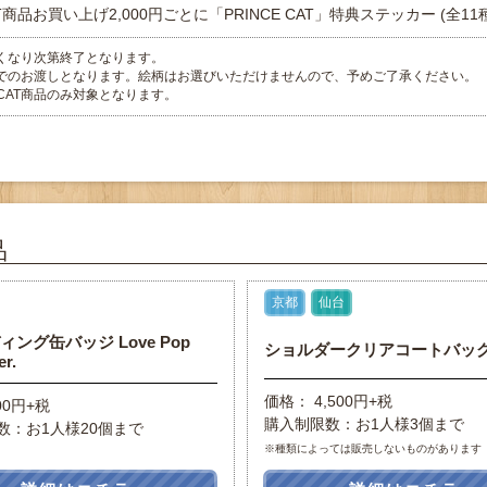
CAT商品お買い上げ2,000円ごとに「PRINCE CAT」特典ステッカー (全
くなり次第終了となります。
でのお渡しとなります。絵柄はお選びいただけませんので、予めご了承ください。
E CAT商品のみ対象となります。
品
京都
仙台
ング缶バッジ Love Pop
ショルダークリアコートバッ
er.
価格： 4,500円+税
00円+税
購入制限数：お1人様3個まで
数：お1人様20個まで
※種類によっては販売しないものがあります