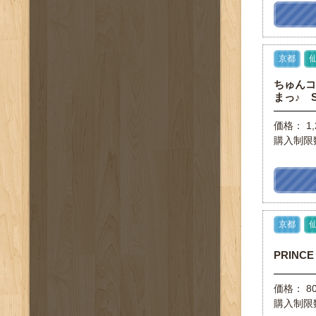
京都
ちゅん
まっ♪ SH
価格： 1,
購入制限
京都
PRINC
価格： 8
購入制限