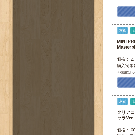
京都
MINI PR
Masterp
価格： 2,
購入制限
※種類によ
京都
クリアコッ
ャラVer.
価格： 6