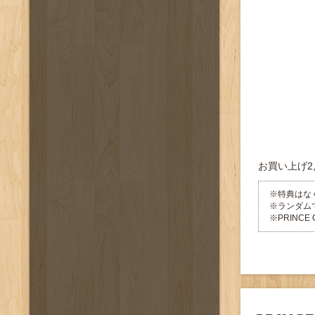
お買い上げ2
※特典はな
※ランダム
※PRINC