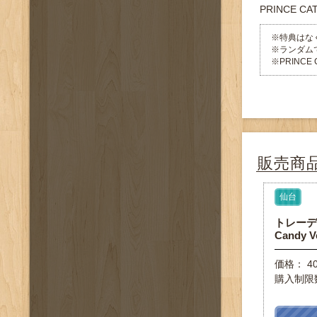
PRINCE 
※特典はな
※ランダム
※PRINC
販売商
仙台
トレーディ
Candy V
価格： 4
購入制限