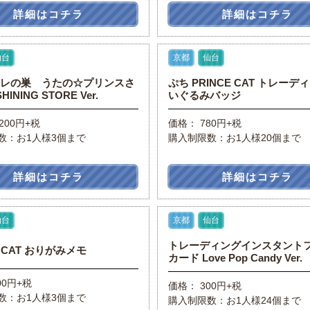
詳細はコチラ
詳細はコチラ
仙台
京都
仙台
コレの巣 うたの☆プリンスさ
ぷち PRINCE CAT トレーデ
INING STORE Ver.
いぐるみバッジ
200円+税
価格： 780円+税
数：お1人様3個まで
購入制限数：お1人様20個まで
詳細はコチラ
詳細はコチラ
仙台
京都
仙台
トレーディングインスタント
E CAT おりがみメモ
カード Love Pop Candy Ver.
00円+税
価格： 300円+税
数：お1人様3個まで
購入制限数：お1人様24個まで