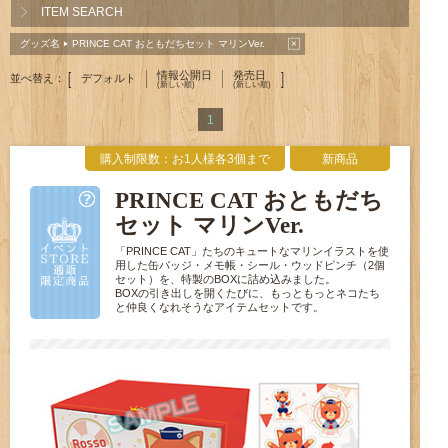
ITEM SEARCH
×
グッズ名
PRINCE CAT おともだちセット マリンVer.
▶
情報公開日
発売日
[
]
並べ替え：
デフォルト
(新しい順)
(新しい順)
1
購入制限数：お1人様各3個まで
新商品
PRINCE CAT おともだち
セット マリンVer.
「PRINCE CAT」たちのキュートなマリンイラストを使
用した缶バッジ・メモ帳・シール・ウッドピンチ（2個
セット）を、特製のBOXに詰め込みました。
BOXの引き出しを開くたびに、もっともっとネコたち
と仲良くなれそうなアイテムセットです。