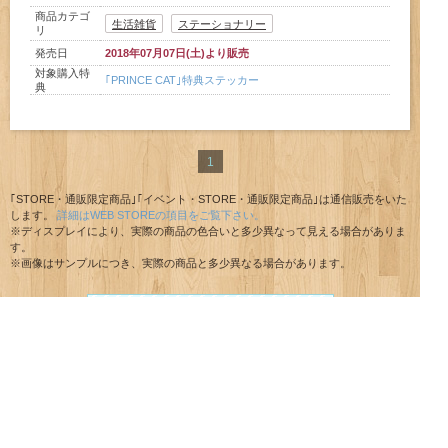
商品カテゴ
生活雑貨
ステーショナリー
リ
発売日
2018年07月07日(土)より販売
対象購入特
｢PRINCE CAT｣特典ステッカー
典
1
｢STORE・通販限定商品｣｢イベント・STORE・通販限定商品｣は通信販売をいた
します。
詳細はWEB STOREの項目をご覧下さい。
※ディスプレイにより、実際の商品の色合いと多少異なって見える場合がありま
す。
※画像はサンプルにつき、実際の商品と多少異なる場合があります。
▲