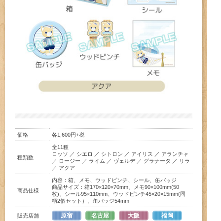
価格
各1,600円+税
全11種
ロッソ ／ シエロ ／ シトロン ／ アイリス ／ アランチャ
種類数
／ ロージー ／ ライム ／ ヴェルデ ／ グラナータ ／ リラ
／ アクア
内容：箱、メモ、ウッドピンチ、シール、缶バッジ
商品サイズ：箱170×120×70mm、メモ90×100mm(50
商品仕様
枚)、シール95×110mm、ウッドピンチ45×20×15mm(同
柄2個セット）、缶バッジ54mm
原宿
名古屋
大阪
福岡
販売店舗