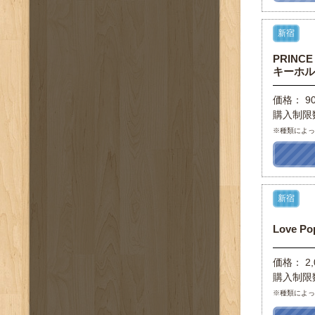
新宿
PRINC
キーホル
価格： 9
購入制限
※種類によ
新宿
Love 
価格： 2,
購入制限
※種類によ