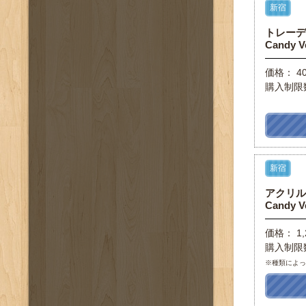
新宿
トレーディ
Candy V
価格： 4
購入制限
新宿
アクリルキ
Candy V
価格： 1,
購入制限
※種類によ