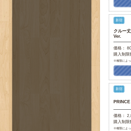
新宿
クルー丈ソ
Ver.
価格： 8
購入制限
※種類によ
新宿
PRINCE
価格： 2,
購入制限
※種類によ