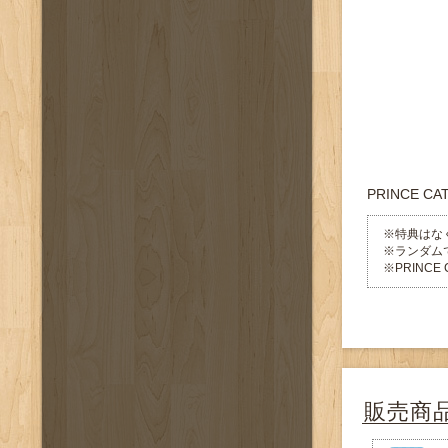
PRINCE 
※特典はな
※ランダム
※PRINC
販売商