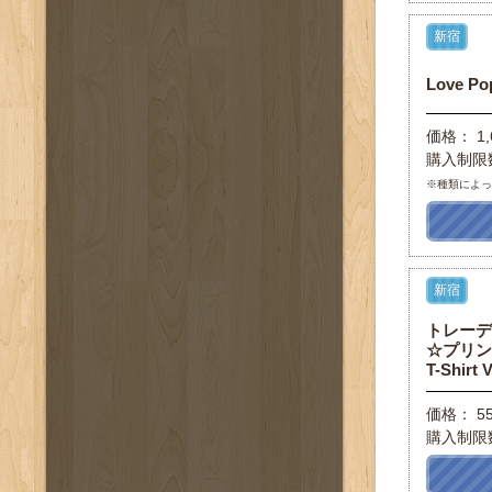
新宿
Love P
価格： 1,
購入制限
※種類によ
新宿
トレーデ
☆プリンス
T-Shirt V
価格： 5
購入制限