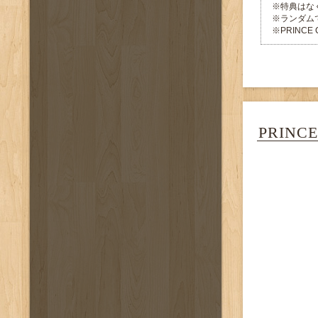
※特典はな
※ランダム
※PRINC
PRINC