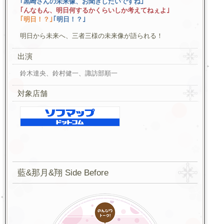
｢黒崎さんの未来像、お聞きしたいですね｣
｢んなもん、明日何するかくらいしか考えてねぇよ｣
｢明日！？｣
｢明日！？｣
明日から未来へ、三者三様の未来像が語られる！
出演
鈴木達央、鈴村健一、諏訪部順一
対象店舗
藍&那月&翔 Side Before