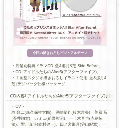
今回の描きおろしビジュアルテーマ
・店舗別特典ドラマCD｢藍&那月&翔 Side Before｣
・CD｢アイドルたちのAfter5(アフターファイブ)｣
・工画堂スタジオ描きおろしイラスト使用｢藍&那月&
翔｣デジパック仕様パッケージ
CD内容｢アイドルたちのAfter5(アフターファイブ)｣
＜CV＞
寿 嶺二(森久保祥太郎)、黒崎蘭丸(鈴木達央)、美風 藍
(蒼井翔太)、カミュ(前野智昭)、一十木音也(寺島拓
篤)、聖川真斗(鈴村健一)、四ノ宮那月(谷山紀章)、一