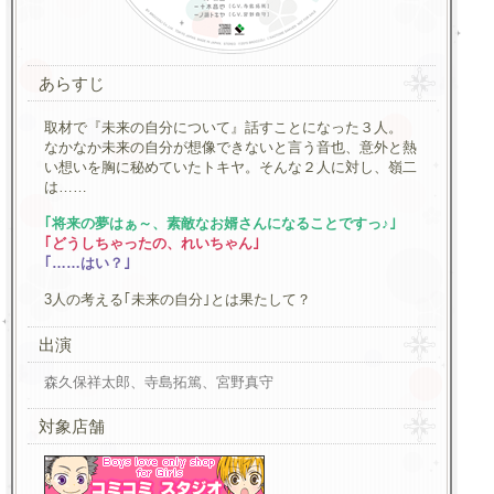
あらすじ
取材で『未来の自分について』話すことになった３人。
なかなか未来の自分が想像できないと言う音也、意外と熱
い想いを胸に秘めていたトキヤ。そんな２人に対し、嶺二
は……
｢将来の夢はぁ～、素敵なお婿さんになることですっ♪｣
｢どうしちゃったの、れいちゃん｣
｢……はい？｣
3人の考える｢未来の自分｣とは果たして？
出演
森久保祥太郎、寺島拓篤、宮野真守
対象店舗