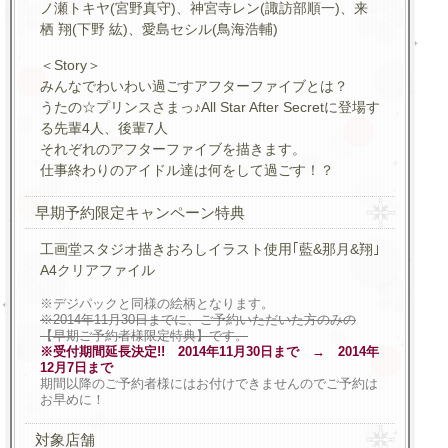
ノ瀬トキヤ(宮野真守)、神宮寺レン(諏訪部順一)、来
栖 翔(下野 紘)、愛島セシル(鳥海浩輔)
＜Story＞
みんなでわいわい過ごすアフターファイブとは？
うたの☆プリンスさまっ♪All Star After Secretに登場す
る先輩4人、後輩7人
それぞれのアフターファイブを描きます。
仕事終わりのアイドル達は何をして過ごす！？
早期予約限定キャンペーン特典
工画堂スタジオ描きおろしイラスト使用｢藍&那月&翔｣
A4クリアファイル
※デジパックと同様の絵柄となります。
※2014年11月30日までに、ご予約いただいた方のみの
【早期ご予約者様限定特典】です。
※受付期間延長決定!! 2014年11月30日まで → 2014年
12月7日まで
期間以降のご予約者様にはお付けできませんのでご予約は
お早めに！
対象店舗