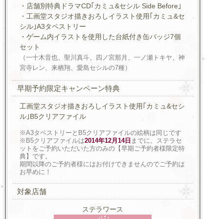
・店舗別特典ドラマCD｢カミュ&セシル Side Before｣
・工画堂スタジオ描きおろしイラスト使用｢カミュ&セ
シル｣A3タペストリー
・ゲーム内イラストを使用した台紙付き缶バッジ7個
セット
（一十木音也、聖川真斗、四ノ宮那月、一ノ瀬トキヤ、神
宮寺レン、来栖翔、愛島セシルの7種）
早期予約限定キャンペーン特典
工画堂スタジオ描きおろしイラスト使用｢カミュ&セシ
ル｣B5クリアファイル
※A3タペストリーとB5クリアファイルの絵柄は同じです
※B5クリアファイルは
2014年12月14日
までに、ステラセ
ットをご予約いただいた方のみの【早期ご予約者様限定特
典】です。
期間以降のご予約者様にはお付けできませんのでご予約は
お早めに！
対象店舗
ステラワース