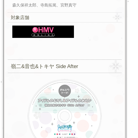
森久保祥太郎、寺島拓篤、宮野真守
対象店舗
嶺二&音也&トキヤ Side After