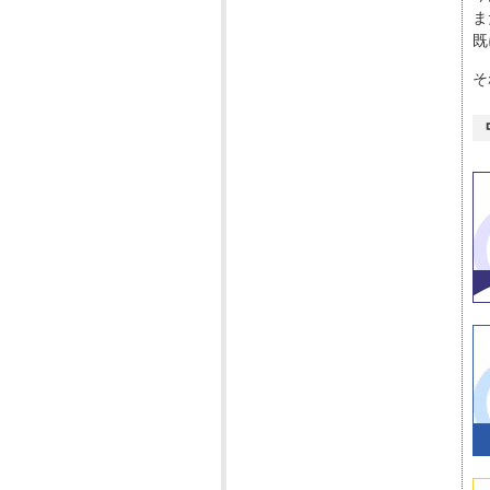
ま
既
そ