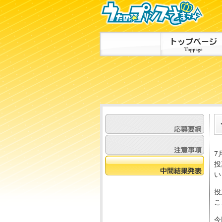
7
投
い
投
こ
今