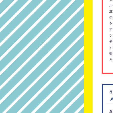
ル
注
そ
を
す
シ
発
す
楽
ろ
う
倉