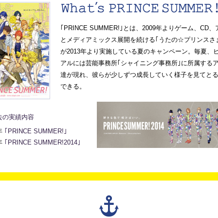
｢PRINCE SUMMER!｣とは、2009年よりゲーム、CD
とメディアミックス展開を続ける｢うたの☆プリンスさま
が2013年より実施している夏のキャンペーン。毎夏、
アルには芸能事務所｢シャイニング事務所｣に所属する
達が現れ、彼らが少しずつ成長していく様子を見てと
できる。
去の実績内容
年
｢PRINCE SUMMER!｣
年
｢PRINCE SUMMER!2014｣