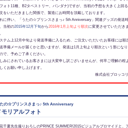
フォト11種、B2タペストリー、バンダナ)ですが、当初の予想を大きく上回
文をいただきました関係で、製造にお時間を頂戴しております。
れに伴い、「うたの☆プリンスさまっ♪ 5th Anniversary」関連グッズの発送
、当初の
2015年12月下旬
から
2016年1月上旬より順次
に変更させていただき
。
ステム上12月中旬より発送準備に入るため、ご注文いただいたお客様には順
送準備メールが届くかと思いますが、発送は1月上旬より順次という形になり
ので、予めご了承ください。
しみにされているお客さまには大変申し訳ございませんが、何卒ご理解の程
しくお願い申し上げます。
株式会社ブロッコ
たの☆プリンスさまっ♪ 5th Anniversary
メモリアルフォト
花千夏先生撮りおろしのPRINCE SUMMER!2015ビジュアルブロマイドと、