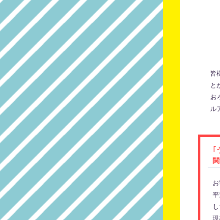
皆
と
お
ル
｢
関
お
平
し
現