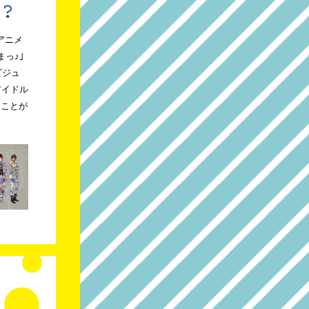
、アニメ
っ♪｣
ビジュ
アイドル
ることが