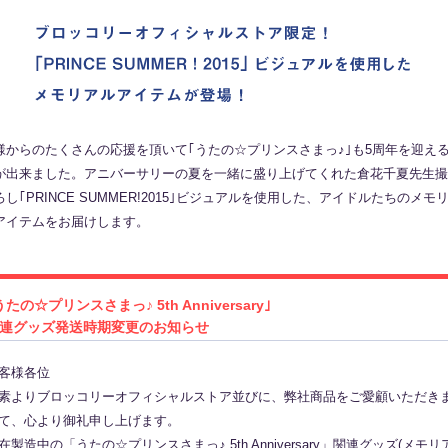
様からのたくさんの応援を頂いて｢うたの☆プリンスさまっ♪｣も5周年を迎え
が出来ました。アニバーサリーの夏を一緒に盛り上げてくれた倉花千夏先生撮
ろし｢PRINCE SUMMER!2015｣ビジュアルを使用した、アイドルたちのメモ
アイテムをお届けします。
うたの☆プリンスさまっ♪ 5th Anniversary｣
連グッズ発送時期変更のお知らせ
客様各位
素よりブロッコリーオフィシャルストア並びに、弊社商品をご愛顧いただき
て、心より御礼申し上げます。
在製造中の「うたの☆プリンスさまっ♪ 5th Anniversary」関連グッズ(メモリ