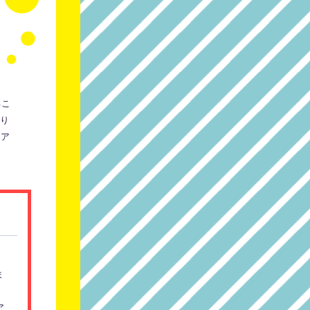
るこ
り
リア
ま
ア