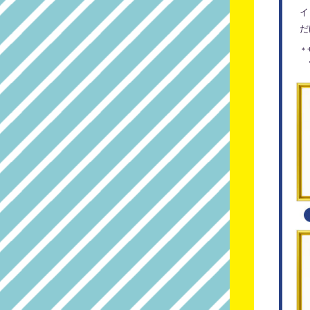
イ
だ
＊