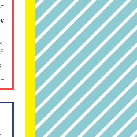
るご
時期
ま
次
ま
よ
リー
ア