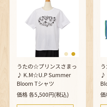
うたの☆プリンスさまっ
う
♪ K.M☆U.P Summer
♪
Bloom Tシャツ
B
価格 各5,500円(税込)
価