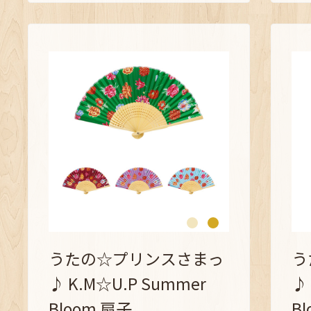
うたの☆プリンスさまっ
う
♪ K.M☆U.P Summer
♪
Bloom 扇子
B