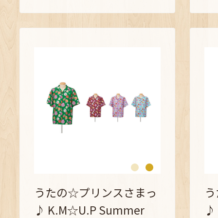
うたの☆プリンスさまっ
う
♪ K.M☆U.P Summer
♪