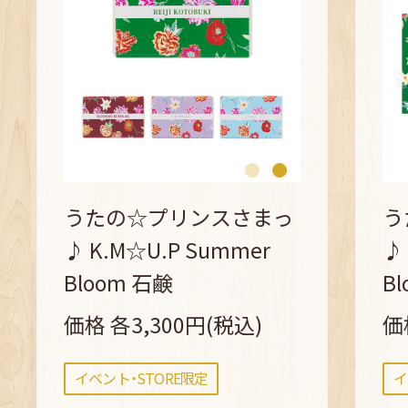
うたの☆プリンスさまっ
う
♪ K.M☆U.P Summer
♪
Bloom 石鹸
B
価格 各3,300円(税込)
価
イベント・STORE限定
イ