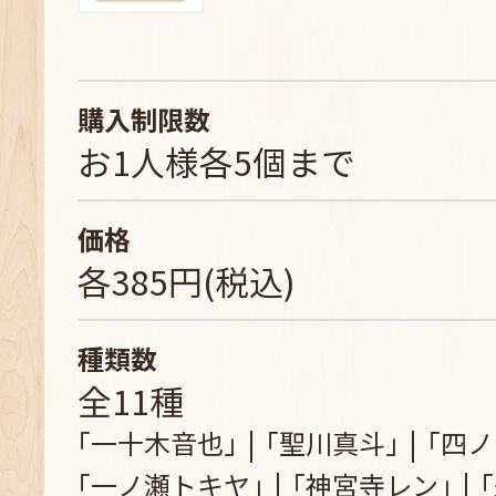
購入制限数
お1人様各5個まで
価格
各385円(税込)
種類数
全11種
｢一十木音也｣
｢聖川真斗｣
｢四ノ
｢一ノ瀬トキヤ｣
｢神宮寺レン｣