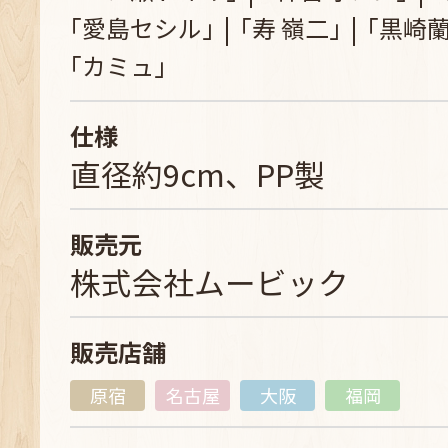
｢愛島セシル｣
｢寿 嶺二｣
｢黒崎蘭
｢カミュ｣
仕様
直径約9cm、PP製
販売元
株式会社ムービック
販売店舗
原宿
名古屋
大阪
福岡