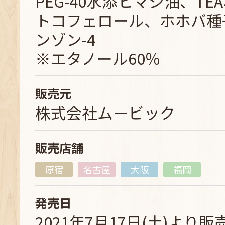
PEG-40水添ヒマシ油、T
トコフェロール、ホホバ種
ンゾン-4
※エタノール60％
販売元
株式会社ムービック
販売店舗
原宿
名古屋
大阪
福岡
発売日
2021年7月17日(土)より販