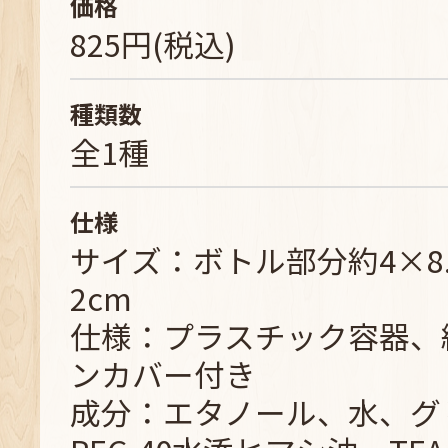
価格
825円(税込)
種類数
全1種
仕様
サイズ：ボトル部分約4×8
2cm
仕様：プラスチック容器、約
ンカバー付き
成分：エタノール、水、グ