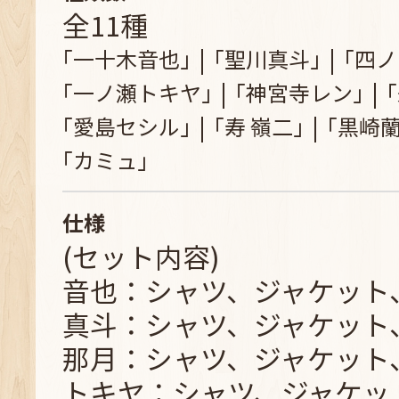
全11種
｢一十木音也｣
｢聖川真斗｣
｢四ノ
｢一ノ瀬トキヤ｣
｢神宮寺レン｣
｢愛島セシル｣
｢寿 嶺二｣
｢黒崎蘭
｢カミュ｣
仕様
(セット内容)
音也：シャツ、ジャケット
真斗：シャツ、ジャケット
那月：シャツ、ジャケット
トキヤ：シャツ、ジャケッ