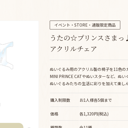
イベント・STORE・通販限定商品
うたの☆プリンスさまっ
アクリルチェア
ぬいぐるみ用のアクリル製の椅子を11色の
MINI PRINCE CATやぬいスターなど
ぬいぐるみたちの生活に彩りを加えて楽し
購入制限数
お1人様各5個まで
価格
各1,320円(税込)
種類数
全11種