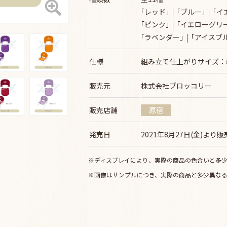
｢レッド｣
｢ブルー｣
｢イ
｢ピンク｣
｢イエローグリ
｢ラベンダー｣
｢アイスブ
仕様
組み立て仕上がりサイズ：約
販売元
株式会社ブロッコリー
販売店舗
原宿
発売日
2021年8月27日(金)より
※ディスプレイにより、実際の商品の色合いと多
※画像はサンプルにつき、実際の商品と多少異な