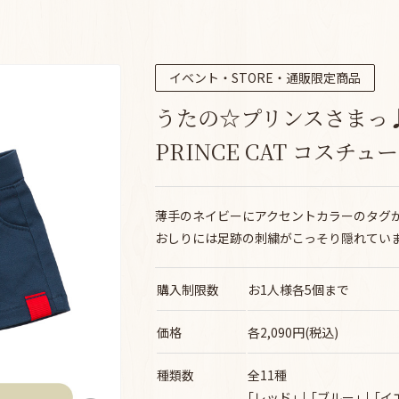
イベント・STORE・通販限定商品
うたの☆プリンスさまっ
PRINCE CAT コスチ
薄手のネイビーにアクセントカラーのタグ
おしりには足跡の刺繍がこっそり隠れてい
購入制限数
お1人様各5個まで
価格
各2,090円(税込)
種類数
全11種
｢レッド｣
｢ブルー｣
｢イ