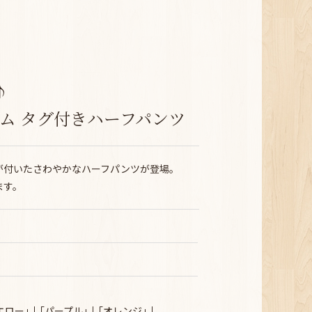
♪
ューム タグ付きハーフパンツ
が付いたさわやかなハーフパンツが登場。
ます。
エロー｣
｢パープル｣
｢オレンジ｣