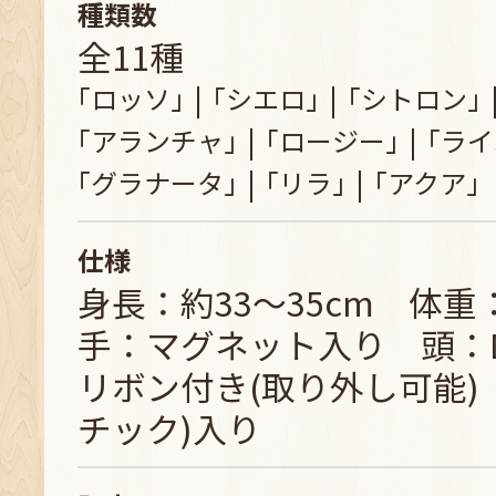
種類数
全11種
｢ロッソ｣
｢シエロ｣
｢シトロン｣
｢アランチャ｣
｢ロージー｣
｢ライ
｢グラナータ｣
｢リラ｣
｢アクア｣
仕様
身長：約33～35cm 体重
手：マグネット入り 頭：
リボン付き(取り外し可能)
チック)入り