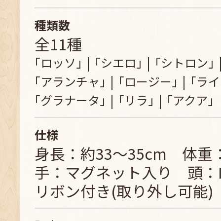
種類数
全11種
｢ロッソ｣
｢シエロ｣
｢シトロン｣
｢アランチャ｣
｢ロージー｣
｢ライ
｢グラナータ｣
｢リラ｣
｢アクア｣
仕様
身長：約33～35cm 体重
手：マグネット入り 頭：
リボン付き(取り外し可能)