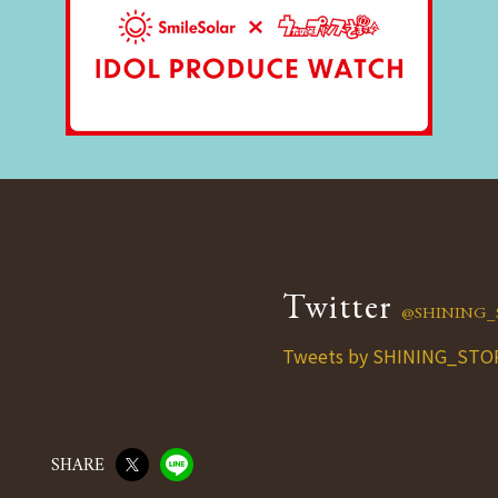
Twitter
@SHINING_
Tweets by SHINING_STO
SHARE