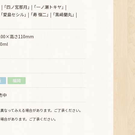
｢四ノ宮那月｣
｢一ノ瀬トキヤ｣
｢愛島セシル｣
｢寿 嶺二｣
｢黒崎蘭丸｣
00×高さ110mm
0ml
阪
福岡
販売中
少異なってみえる場合があります。ご了承ください。
る場合があります。ご了承ください。