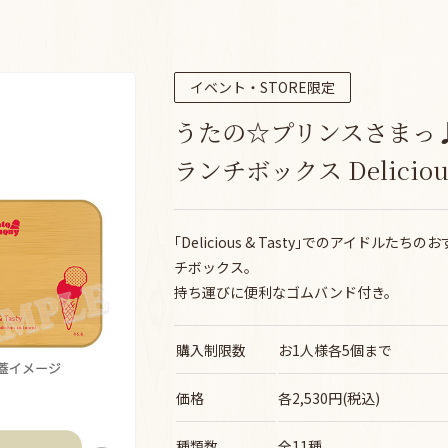
イベント・STORE限定
うたの☆プリンスさまっ
ランチボックス Delicious &
｢Delicious & Tasty｣でのアイド
チボックス。
持ち運びに便利なゴムバンド付き。
購入制限数
お1人様各5個まで
価格
各2,530円(税込)
種類数
全11種