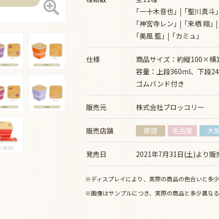
｢一十木音也｣
｢聖川真斗｣
｢神宮寺レン｣
｢来栖 翔｣
｢美風 藍｣
｢カミュ｣
仕様
商品サイズ：約縦100×横1
容量：上段360ml、下段24
ゴムバンド付き
販売元
株式会社ブロッコリー
販売店舗
原宿
名古屋
大
発売日
2021年7月31日(土)より
※ディスプレイにより、実際の商品の色合いと多
※画像はサンプルにつき、実際の商品と多少異な