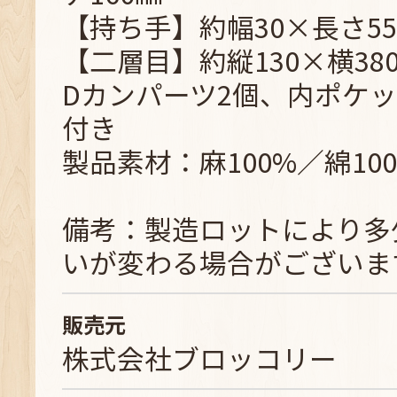
【持ち手】約幅30×長さ55
【二層目】約縦130×横38
Dカンパーツ2個、内ポケッ
付き
製品素材：麻100%／綿10
備考：製造ロットにより多
いが変わる場合がございま
販売元
株式会社ブロッコリー