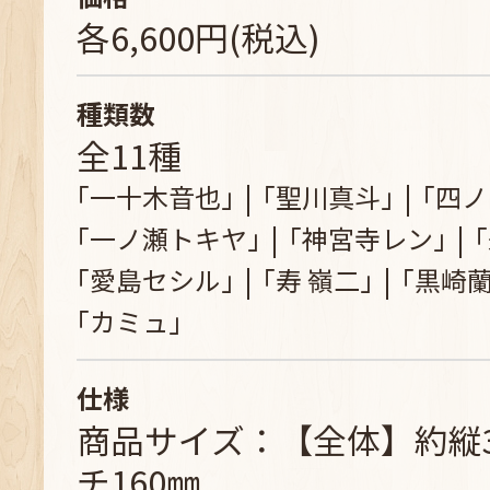
各6,600円(税込)
種類数
全11種
｢一十木音也｣
｢聖川真斗｣
｢四ノ
｢一ノ瀬トキヤ｣
｢神宮寺レン｣
｢愛島セシル｣
｢寿 嶺二｣
｢黒崎蘭
｢カミュ｣
仕様
商品サイズ：【全体】約縦3
チ160㎜