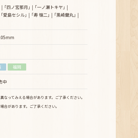
｢四ノ宮那月｣
｢一ノ瀬トキヤ｣
｢愛島セシル｣
｢寿 嶺二｣
｢黒崎蘭丸｣
05mm
阪
福岡
販売中
少異なってみえる場合があります。ご了承ください。
る場合があります。ご了承ください。