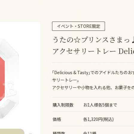
イベント・STORE限定
うたの☆プリンスさまっ
アクセサリートレー Deliciou
｢Delicious & Tasty｣でのアイド
サリートレー。
アクセサリーや小物を入れる他、お菓子を
購入制限数
お1人様各5個まで
価格
各1,320円(税込)
種類数
全11種