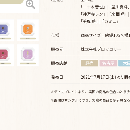
｢一十木音也｣
｢聖川真斗｣
｢神宮寺レン｣
｢来栖 翔｣
｢美風 藍｣
｢カミュ｣
仕様
商品サイズ：約縦105×横1
販売元
株式会社ブロッコリー
販売店舗
原宿
名古屋
大
発売日
2021年7月17日(土)より
※ディスプレイにより、実際の商品の色合いと多
※画像はサンプルにつき、実際の商品と多少異な