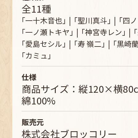
全11種
｢一十木音也｣
｢聖川真斗｣
｢四ノ
｢一ノ瀬トキヤ｣
｢神宮寺レン｣
｢愛島セシル｣
｢寿 嶺二｣
｢黒崎蘭
｢カミュ｣
仕様
商品サイズ：縦120×横80
綿100%
販売元
株式会社ブロッコリー