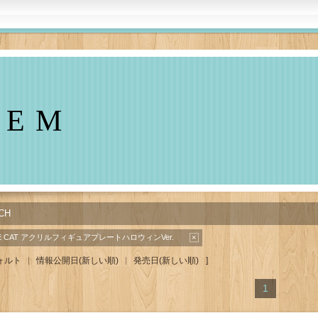
TEM
CH
CE CAT アクリルフィギュアプレート
ハロウィンVer.
×
ォルト
情報公開日
(新しい順)
発売日
(新しい順)
]
1