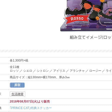
各1,300円+税
全11種
ロッソ ／ シエロ ／ シトロン ／ アイリス ／ アランチャ ／ ロージー ／ ライ
商品サイズ：縦130mm×横170mm、厚み3㎜
原宿
リ
生活雑貨
2018年08月07日(火)より販売
典
｢PRINCE CAT｣特典ステッカー