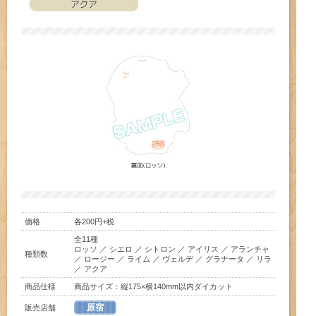
価格
各200円+税
全11種
ロッソ ／ シエロ ／ シトロン ／ アイリス ／ アランチャ
種類数
／ ロージー ／ ライム ／ ヴェルデ ／ グラナータ ／ リラ
／ アクア
商品仕様
商品サイズ：縦175×横140mm以内ダイカット
原宿
販売店舗