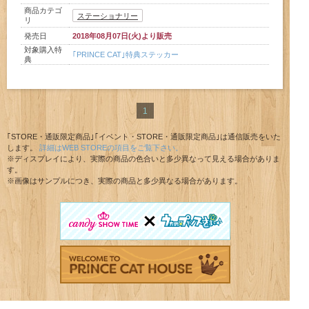
商品カテゴ
ステーショナリー
リ
発売日
2018年08月07日(火)より販売
対象購入特
｢PRINCE CAT｣特典ステッカー
典
1
｢STORE・通販限定商品｣｢イベント・STORE・通販限定商品｣は通信販売をいた
します。
詳細はWEB STOREの項目をご覧下さい。
※ディスプレイにより、実際の商品の色合いと多少異なって見える場合がありま
す。
※画像はサンプルにつき、実際の商品と多少異なる場合があります。