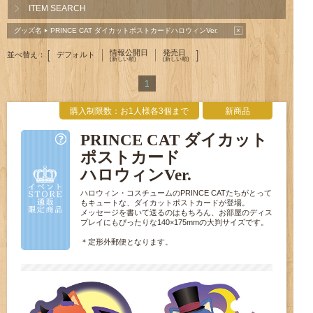
ITEM SEARCH
×
グッズ名
PRINCE CAT ダイカットポストカード
ハロウィンVer.
▶
情報公開日
発売日
[
]
並べ替え：
デフォルト
(新しい順)
(新しい順)
1
購入制限数：お1人様各3個まで
新商品
PRINCE CAT ダイカット
ポストカード
ハロウィンVer.
ハロウィン・コスチュームのPRINCE CATたちがとって
もキュートな、ダイカットポストカードが登場。
メッセージを書いて送るのはもちろん、お部屋のディス
プレイにもぴったりな140×175mmの大判サイズです。
＊定形外郵便となります。