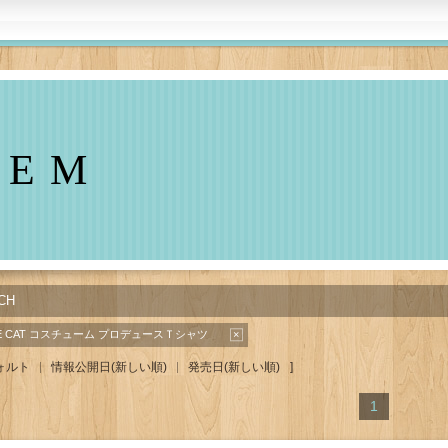
TEM
CH
E CAT コスチューム
プロデュースＴシャツ
×
ォルト
情報公開日
(新しい順)
発売日
(新しい順)
]
1