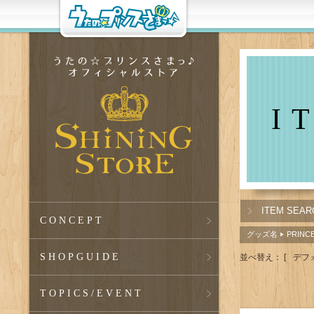
I
ITEM SEAR
CONCEPT
グッズ名
PRINC
▶
SHOPGUIDE
並べ替え：
[
デフ
TOPICS
/EVENT