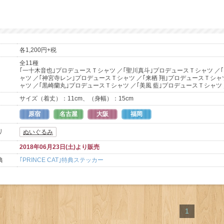
各1,200円+税
全11種
｢一十木音也｣プロデュースＴシャツ ／｢聖川真斗｣プロデュースＴシャツ ／
ャツ ／｢神宮寺レン｣プロデュースＴシャツ ／｢来栖 翔｣プロデュースＴシャ
ャツ ／｢黒崎蘭丸｣プロデュースＴシャツ ／｢美風 藍｣プロデュースＴシャツ
サイズ（着丈）：11cm、（身幅）：15cm
原宿
名古屋
大阪
福岡
リ
ぬいぐるみ
2018年06月23日(土)より販売
典
｢PRINCE CAT｣特典ステッカー
1