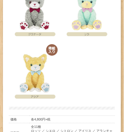
価格
各4,800円+税
全11種
ロッソ ／ シエロ ／ シトロン ／ アイリス ／ アランチャ