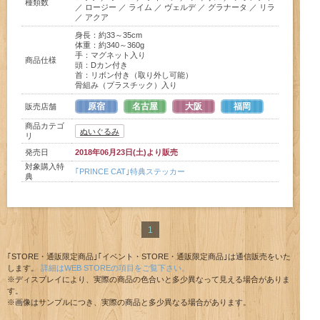
種類数
／ ロージー ／ ライム ／ ヴェルデ ／ グラナータ ／ リラ
／ アクア
身長：約33～35cm
体重：約340～360g
手：マグネット入り
商品仕様
頭：Dカン付き
首：リボン付き（取り外し可能）
骨組み（プラスチック）入り
原宿
名古屋
大阪
福岡
販売店舗
商品カテゴ
ぬいぐるみ
リ
発売日
2018年06月23日(土)より販売
対象購入特
｢PRINCE CAT｣特典ステッカー
典
1
｢STORE・通販限定商品｣｢イベント・STORE・通販限定商品｣は通信販売をいた
します。
詳細はWEB STOREの項目をご覧下さい。
※ディスプレイにより、実際の商品の色合いと多少異なって見える場合がありま
す。
※画像はサンプルにつき、実際の商品と多少異なる場合があります。