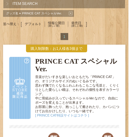
ITEM SEARCH
×
グッズ名
PRINCE CAT スペシャルVer.
▶
情報公開日
発売日
[
]
並べ替え：
デフォルト
(新しい順)
(新しい順)
1
購入制限数：お1人様各3個まで
PRINCE CAT スペシャル
Ver.
音楽がだいすきな楽しいおともだち「PRINCE CAT」
の、オリジナルサイズのぬいぐるみです。
思わず撫でたくなるふわふわもこもこな毛並と、くりく
りとした愛らしい瞳は、それぞれの個性を表すカラーリ
ング。
中に骨組みが入っているスペシャルVer.なので、自由に
ポーズを変えることが出来ます。
お部屋に飾ったり、抱っこして癒されたり、カバンにつ
けてお出かけしたり、いつも一緒です。
[ PRINCE CAT特設サイトはコチラ ]