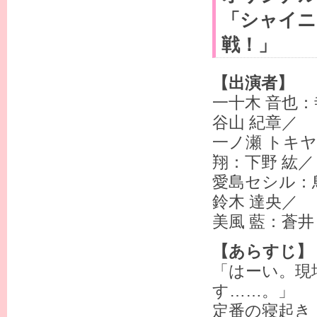
「シャイニ
戦！」
【出演者】
一十木 音也：
谷山 紀章／
一ノ瀬 トキヤ
翔：下野 紘／
愛島セシル：鳥
鈴木 達央／
美風 藍：蒼井
【あらすじ】
「はーい。現
す……。」
定番の寝起き