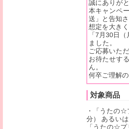
誠にありが
本キャンペー
送」と告知
想定を大き
「7月30日
ました。
ご応募いた
お待たせす
ん。
何卒ご理解
対象商品
・「うたの☆プ
分） あるいは
「うたの☆プリ