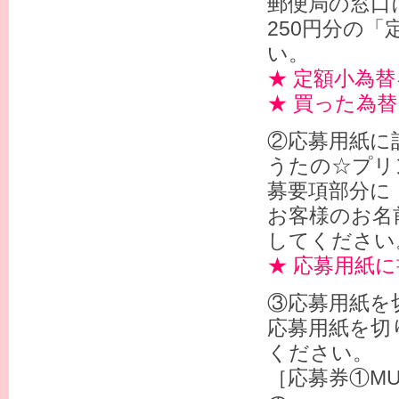
郵便局の窓口
250円分の
い。
★ 定額小為
★ 買った為
②応募用紙に
うたの☆プリ
募要項部分に
お客様のお名
してください
★ 応募用紙
③応募用紙を
応募用紙を切
ください。
［応募券①MU