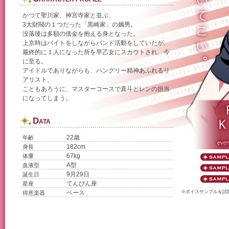
かつて聖川家、神宮寺家と並ぶ、
3大財閥の１つだった「黒崎家」の嫡男。
没落後は多額の借金を抱える身となった。
上京時はバイトをしながらバンド活動をしていたが、
最終的に１人になった所を早乙女にスカウトされ、今
に至る。
アイドルでありながらも、ハングリー精神あふれるリ
アリスト。
こともあろうに、マスターコースで真斗とレンの担当
になってしまう。
D
ATA
22歳
年齢
182cm
身長
67kg
体重
A型
血液型
9月29日
誕生日
てんびん座
星座
ベース
※ボイスサンプルを試
得意楽器