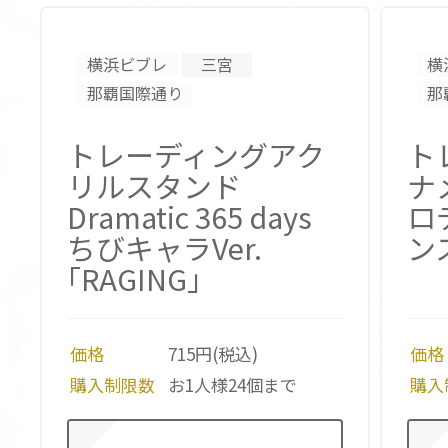
横浜ビブレ
三宮
横
那覇国際通り
那
トレーディングアク
ト
リルスタンド
ナ
Dramatic 365 days
ロ
ちびキャラVer.
ンス
｢RAGING｣
価格
715円(税込)
価格
購入制限数
お1人様24個まで
購入