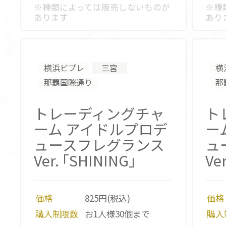
※種類によっては販売しないものが
※種
あります
あり
横浜ビブレ
三宮
横
那覇国際通り
那
トレーディングチャ
ト
ーム
アイドルプロデ
ー
ュースフレグランス
ュ
Ver. ｢SHINING｣
Ve
価格
825円(税込)
価格
購入制限数
お1人様30個まで
購入