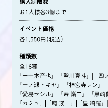
購入制限数
お1人様各3個まで
イベント価格
各1,650円(税込)
種類数
全18種
｢一十木音也｣
｢聖川真斗｣
｢四
｢一ノ瀬トキヤ｣
｢神宮寺レン｣
｢愛島セシル｣
｢寿 嶺二｣
｢黒崎
｢カミュ｣
｢鳳 瑛一｣
｢皇 綺羅｣