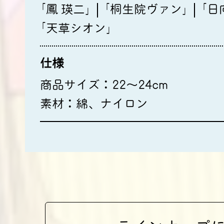
｢鳳 瑛二｣
｢桐生院ヴァン｣
｢日
｢天草シオン｣
仕様
商品サイズ：22～24cm
素材：綿、ナイロン