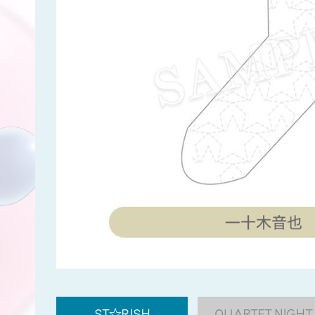
ST☆RISH
QUARTET NIGHT