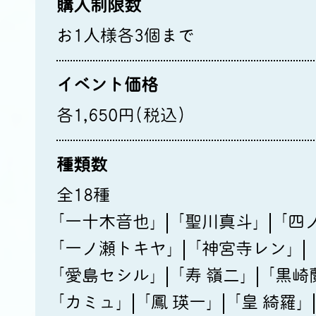
購入制限数
お1人様各3個まで
イベント価格
各1,650円(税込)
種類数
全18種
｢一十木音也｣
｢聖川真斗｣
｢四
｢一ノ瀬トキヤ｣
｢神宮寺レン｣
｢愛島セシル｣
｢寿 嶺二｣
｢黒崎
｢カミュ｣
｢鳳 瑛一｣
｢皇 綺羅｣