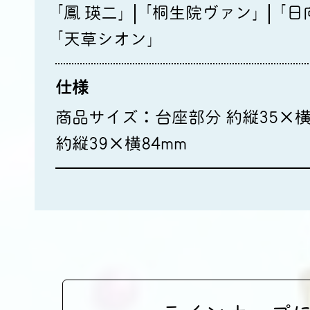
｢鳳 瑛二｣
｢桐生院ヴァン｣
｢日
｢天草シオン｣
仕様
商品サイズ：台座部分 約縦35×横
約縦39×横84mm