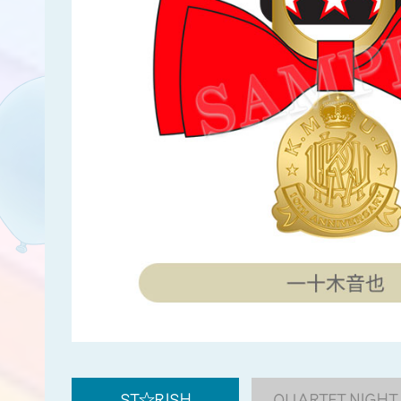
ST☆RISH
QUARTET NIGHT