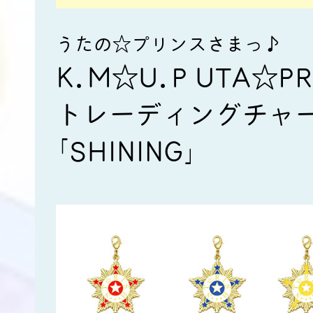
うたの☆プリンスさまっ♪
K.M☆U.P UTA☆PR
トレーディングチャ
｢SHINING｣