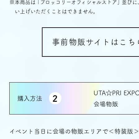
※本商品は ｢ブロッコリーオフィシャルストア｣ 並び
い上げいただくことはできません。
Detail
特
事前物販サイトはこち
Content
UTA☆PRI EXPO 
2
購入方法
会場物販
How to 
イベント当日に会場の物販エリアで＜特装版