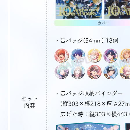
・缶バッジ(54mm) 18個
・缶バッジ収納バインダー
セット
(縦303×横218×厚さ27
内容
広げた時：縦303×横463