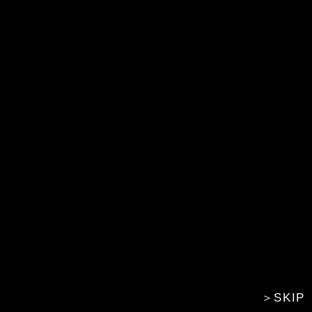
＞SKIP