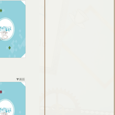
、鈴村健一、鈴木達央
谷山紀章）
木達央）
保祥太郎）
村健一）
る少年。
れる。
ズ
にしている。
いる中心人物。
ま。
。
すのは一苦労。
をもてなす。
クスがある。
ている。
（一部店舗除く）
ト絵柄
ード3枚セット
148mm
（一部店舗除く）
ng