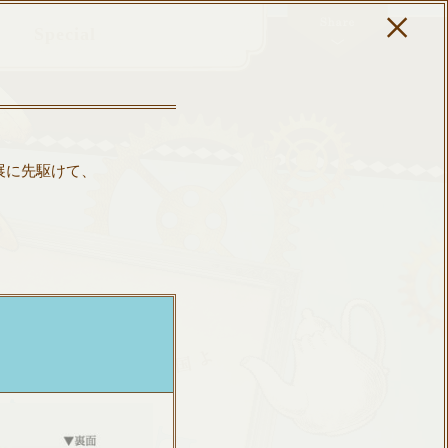
×
Special
Show｣
企画展に先駆けて、
ーズ
ントCD