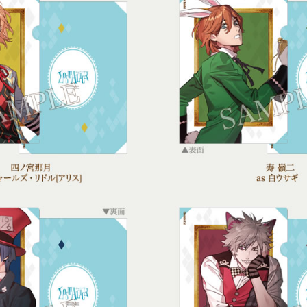
守、諏訪部順一、鳥海浩輔
谷山紀章、森久保祥太郎
as 四ノ宮那月（CV.
as 黒崎蘭丸（CV.鈴
as 一ノ瀬トキヤ（CV.宮野真守）
as 美風 藍（CV.蒼井翔太）
as 来栖 翔（CV.下野 紘）
誰もが恐れる不思議の国の支配者。
as 神宮寺レン（CV.諏訪部順一）
as 一十木音也（CV.寺島拓篤）
as 愛島セシル（CV.鳥海浩輔）
as カミュ（CV.前野智昭）
as 寿 嶺二（CV.森久
as 聖川真斗（CV.鈴
自分勝手な規則を強制する。
本と空想の世界を愛す
アリスの行く先々に現
自分の信念に基づき行動する。
小心者で心配性。
博識で本の虫。
何事にも悲観的で落ち込みやすい。
がさつで落ち着きがない。
チャールズの優秀な兄。
楽観主義でお調子者。
ニメイト
ゲーマー
慌てん坊で、時間ばかり気
おかしなお茶会を繰り広げて
神出鬼没で自由気ま
人付き合いが苦手
何事にも達観しており、理論的にアリスを諭す。
ハートの王を恐れつつも尊敬している。
立場を顧みず正義を貫き通す。
気に入らないことは、すぐに投げ出す。
教育のためと弟に厳しく接する。
お茶会を盛り上げるのが得意。
常に眠そうにしている。
行き先を教えてくれないので探
紳士的にふるまい、アリス
厳格で優秀な兄にコンプレッ
常に不敵な笑みを浮かべ
らのあな
アニメガ・文教堂
コメントCD
ジャケッ
下野 紘、蒼井翔太
クリアイラストカ
各100mm×
らのあな
アニメガ・文教堂
除く)
/ローチケHMV
Neowi