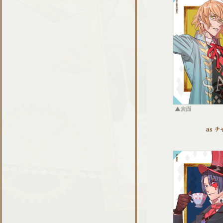
寺島拓篤、宮野真
ア
と
キャスト
前野智昭、
と
HMV
(一部店舗