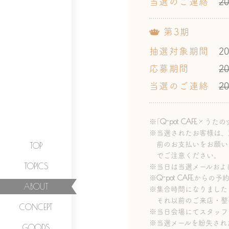
当選のご連絡
2
第3期
抽選対象期間
2
応募期間
2
当選のご連絡
2
Q-pot CAFE.
※｢
×うたの
※当選されたお客様は、
前のお支払いをお願い
TOP
でご注意ください。
TOPICS
※当日は当選メールおよ
Q-pot CAFE.
※
からの予
ABOUT
※集合時間になりました
それ以前のご来店・整
CONCEPT
※当日会場にてスタッフ
※当選メールを紛失され
GOODS