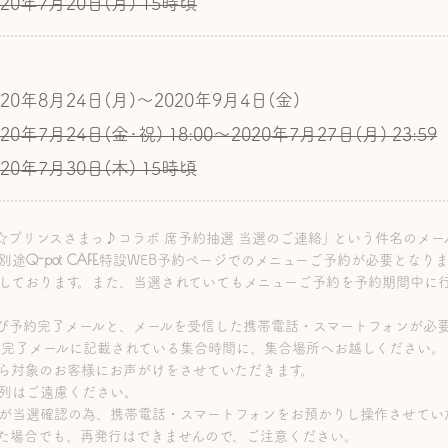
020年7月20日(月) 15時頃
020年8月24日(月)～2020年9月4日(金)
020年7月24日(金･祝) 18:00～
2020年7月27日(月) 23:59
020年7月30日(木) 15時頃
☆プリンスさまっ♪コラボ 席予約抽選 当選のご連絡｣ という件名のメー
Q-pot CAFE.
別途
特設WEB予約ページでのメニューご予約が必要となり
しております。また、当選されていてもメニューご予約を予約期間中に
び予約完了メールと、メールを受信した携帯電話・スマートフォンが必
約完了メールに記載されている集合時間に、集合場所へお越しください。
ら対象のお客様にお声がけをさせていただきます。
列はご遠慮ください。
が当選確認の為、携帯電話・スマートフォンをお預かりし操作させてい
た場合でも、再発行はできませんので、ご注意ください。