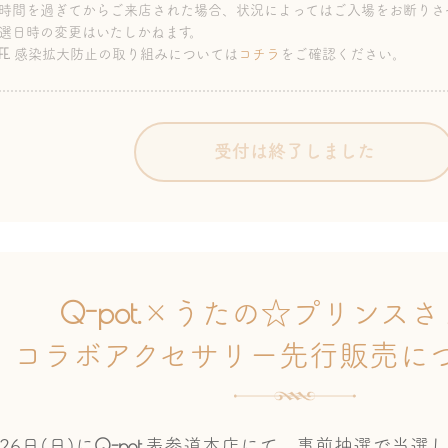
時間を過ぎてからご来店された場合、状況によってはご入場をお断りさ
選日時の変更はいたしかねます。
E.
感染拡大防止の取り組みについては
コチラ
をご確認ください。
受付は終了しました
Q-pot.
×うたの☆プリンスさ
コラボアクセサリー
先行販売に
Q-pot.
26日(日)に
表参道本店にて、事前抽選で当選し