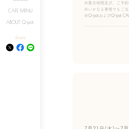
※集合時間及び、ご予約
※いかなる事情でもご当
CAFE MENU
Q-pot.
Q-pot CAF
※
および
ABOUT Q-pot.
share
7月21日(火)～7月