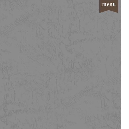
M
E
N
U