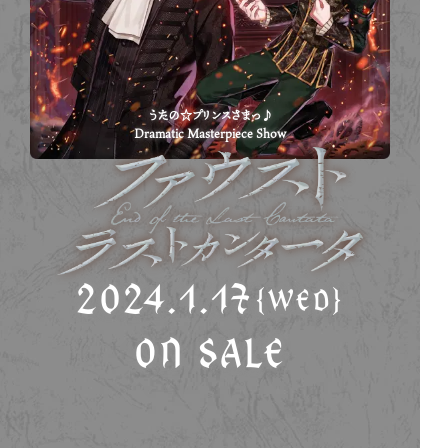
うたの☆プリンスさまっ♪
Dramatic Masterpiece Show
2024.1.17
{WED}
ON SALE