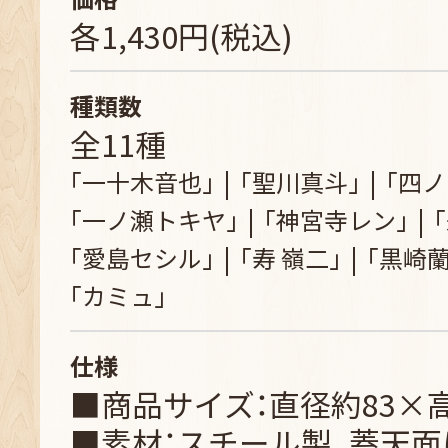
各1,430円(税込)
種類数
全11種
｢一十木音也｣
｢聖川真斗｣
｢四ノ
｢一ノ瀬トキヤ｣
｢神宮寺レン｣
｢愛島セシル｣
｢寿 嶺二｣
｢黒崎蘭
｢カミュ｣
仕様
■商品サイズ：直径約83×
■素材：スチール製、蓋天